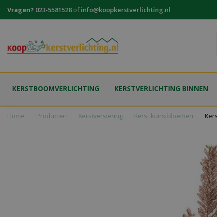
Ga
Vragen?
023-5581528
of
info@koopkerstverlichting.nl
naar
content
KERSTBOOMVERLICHTING
KERSTVERLICHTING BINNEN
Home
Producten
Kerstversiering
Kerst kunstbloemen
Ker