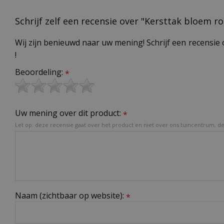
Schrijf zelf een recensie over "Kersttak bloem r
Wij zijn benieuwd naar uw mening! Schrijf een recensie 
!
Beoordeling:
*
Uw mening over dit product:
*
Let op: deze recensie gaat over het product en niet over ons tuincentrum, de 
Naam (zichtbaar op website):
*