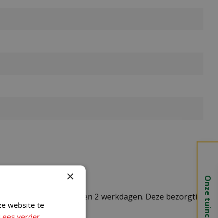
×
Onze tuincentra
t doorgaans tussen de 1 en 2 werkdagen. Deze bezorgtijd
ze website te
Lees verder