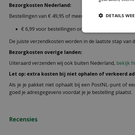
Bezorgkosten Nederland:
DETAILS WE
Bestellingen van € 49,95 of meer verzenden wij gratis 
€ 6,99 voor bestellingen onder € 49,95 voor de re
De juiste verzendkosten worden in de laatste stap van
Bezorgkosten overige landen:
Uiteraard verzenden wij ook buiten Nederland,
bekijk h
Let op: extra kosten bij niet ophalen of verkeerd ad
Als je je pakket niet ophaalt bij een PostNL-punt of ee
goed je adresgegevens voordat je je bestelling plaatst.
Recensies