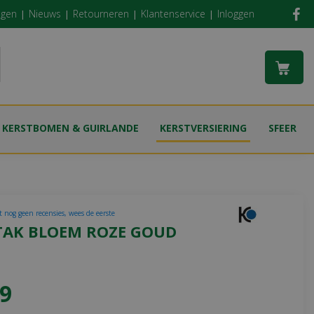
ngen
Nieuws
Retourneren
Klantenservice
Inloggen
KERSTBOMEN & GUIRLANDE
KERSTVERSIERING
SFEER
t nog geen recensies, wees de eerste
TAK BLOEM ROZE GOUD
9