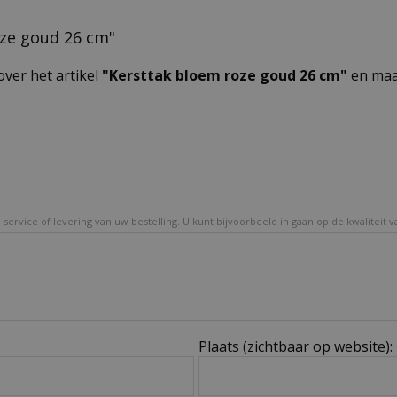
oze goud 26 cm"
over het artikel
"Kersttak bloem roze goud 26 cm"
en maa
service of levering van uw bestelling. U kunt bijvoorbeeld in gaan op de kwaliteit 
Plaats (zichtbaar op website):