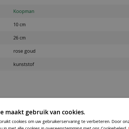
Koopman
10 cm
26 cm
rose goud
kunststof
e maakt gebruik van cookies.
ezorgen maken wij gebruik van PostNL. De levertijd bedraag
ruikt cookies om uw gebruikerservaring te verbeteren. Door on
 u in met alle cookies in overeenstemming met ons Cookiebeleid.