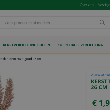
Over ons
Vestigi
KERSTVERLICHTING BUITEN
KOPPELBARE VERLICHTING
sttak bloem roze goud 26 cm
Dit product heef
KERST
26 CM
€
1
,
9