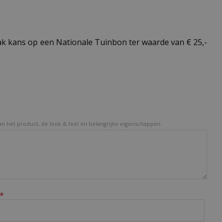
k kans op een Nationale Tuinbon ter waarde van € 25,-
van het product, de look & feel en belangrijke eigenschappen.
*