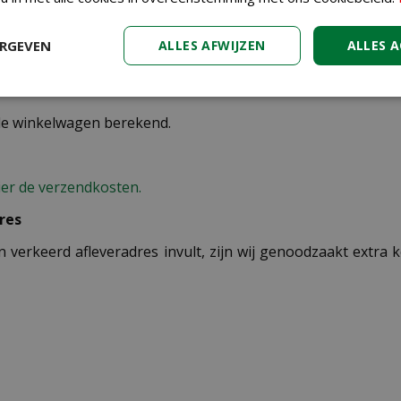
ERGEVEN
ALLES AFWIJZEN
ALLES 
binnen Nederland.
st van de producten die via pakketpost worden verzonden.
 de winkelwagen berekend.
ier de verzendkosten.
res
n verkeerd afleveradres invult, zijn wij genoodzaakt extra