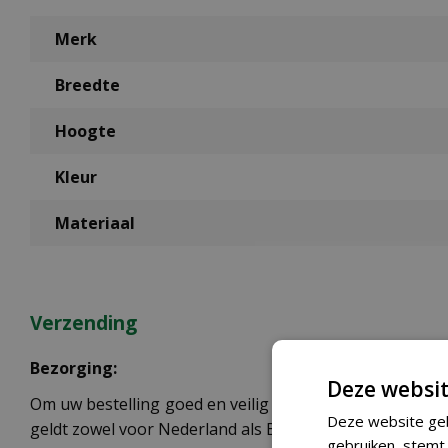
Merk
Breedte
Hoogte
Kleur
Materiaal
Verzending
Bezorging:
Deze websit
Om uw bestelling goed en veilig bij u thuis te laten b
Deze website geb
geldt zowel voor Nederland als België.
gebruiken, stemt