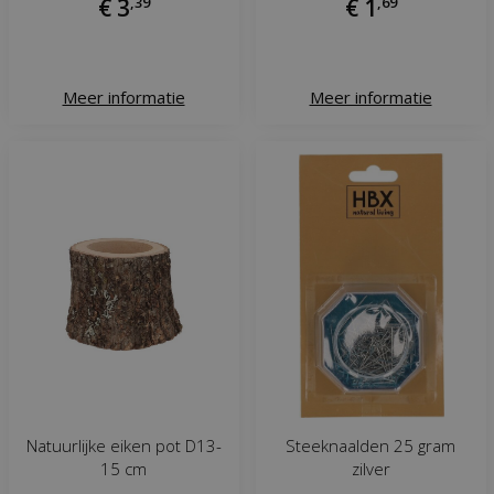
€
3
,
39
€
1
,
69
Meer informatie
Meer informatie
Natuurlijke eiken pot D13-
Steeknaalden 25 gram
15 cm
zilver