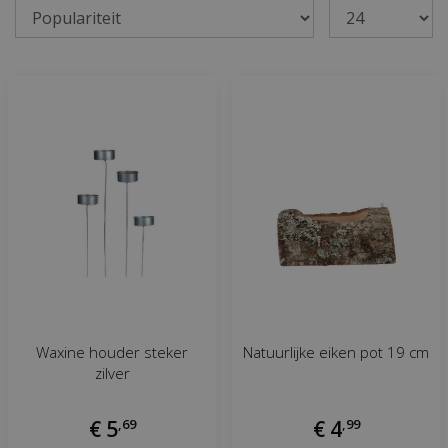
Waxine houder steker
Natuurlijke eiken pot 19 cm
zilver
€
5
,
69
€
4
,
99