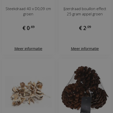
Steekdraad 40 x D0,09 cm
IJzerdraad bouillon effect
groen
25 gram appel groen
€
0
,
69
€
2
,
09
Meer informatie
Meer informatie