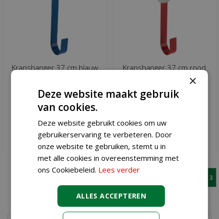
Kranshanger 37 cm blauw
Kranshanger 37 cm rood
pinguïn
sneeuwpop
×
Deze website maakt gebruik
€
1
,
99
€
1
,
99
van cookies.
Deze website gebruikt cookies om uw
gebruikerservaring te verbeteren. Door
Meer informatie
Meer informatie
onze website te gebruiken, stemt u in
met alle cookies in overeenstemming met
ons Cookiebeleid.
Lees verder
1
2
3
ALLES ACCEPTEREN