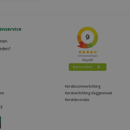
enservice
emen
reden?
n
Kerstboomverlichting
ine
Kerstverlichting vlaggenmast
Kerstdecoratie
ng