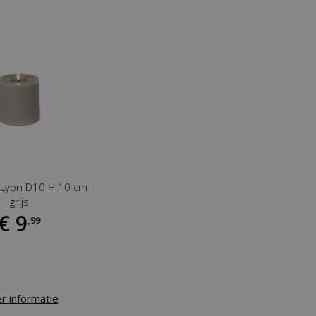
 Lyon D10 H 10 cm
grijs
€
9
,
99
r informatie