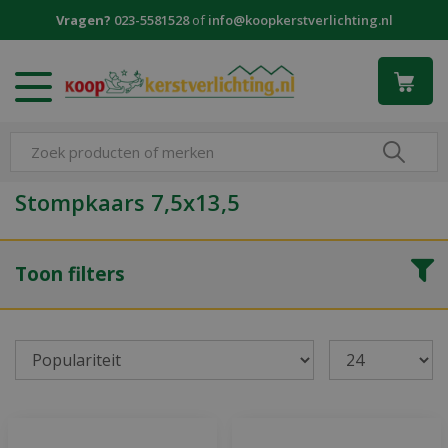
G
Vragen?
023-5581528
of
info@koopkerstverlichting.nl
a
n
a
a
r
c
o
n
Stompkaars 7,5x13,5
t
e
n
Toon filters
t