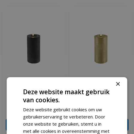
×
Led kaars Lyon D7,5 H 15
Ledkaars Lyon D7,5 H 15
Deze website maakt gebruik
cm zwart
cm Goud
van cookies.
Deze website gebruikt cookies om uw
€
7
,
99
€
7
,
99
€
9
,
39
€
9
,
39
gebruikerservaring te verbeteren. Door
onze website te gebruiken, stemt u in
IN WINKELWAGEN
IN WINKELWAGEN
met alle cookies in overeenstemming met