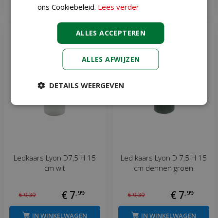
Meer informatie
Meer informatie
ons Cookiebeleid.
Lees verder
ALLES ACCEPTEREN
ALLES AFWIJZEN
DETAILS WEERGEVEN
Ledkaars Lyon D7,5 H 15
Led kaars Lyon D 7,5 H 15
cm wit
cm dennen groen
€
7
,
99
€
7
,
99
€
9
,
39
€
9
,
39
IN WINKELWAGEN
IN WINKELWAGEN