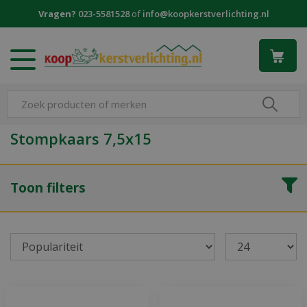
G
Vragen?
023-5581528
of
info@koopkerstverlichting.nl
a
n
a
a
r
c
o
n
Stompkaars 7,5x15
t
e
n
Toon filters
t