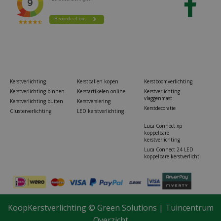
Kerstverlichting
Kerstballen kopen
Kerstboomverlichting
Kerstverlichting binnen
Kerstartikelen online
Kerstverlichting
vlaggenmast
Kerstverlichting buiten
Kerstversiering
Kerstdecoratie
Clusterverlichting
LED kerstverlichting
Luca Connect xp
koppelbare
kerstverlichting
Luca Connect 24 LED
koppelbare kerstverlichti
KoopKerstverlichting ©
Green Solutions
|
Tuincentrum
Overzicht