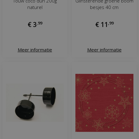
Touw coco dun 200g
Glinsterende groene boom
naturel
besjes 40 cm
€
3
,
99
€
11
,
99
Meer informatie
Meer informatie