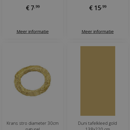
€
7
,
99
€
15
,
99
Meer informatie
Meer informatie
Krans stro diameter 30cm
Duni tafelkleed gold
naturel
138x220 cm