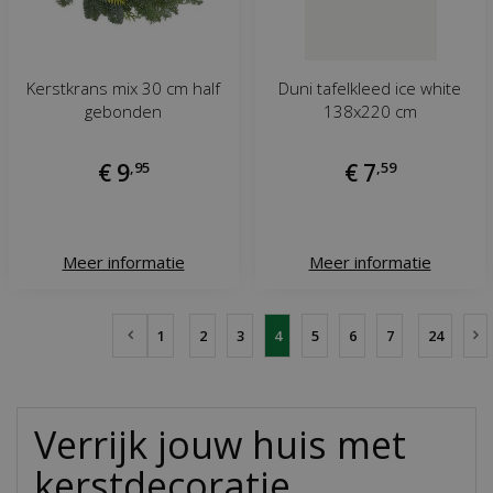
Kerstkrans mix 30 cm half
Duni tafelkleed ice white
gebonden
138x220 cm
€
9
,
95
€
7
,
59
Meer informatie
Meer informatie
1
2
3
4
5
6
7
24
Verrijk jouw huis met
kerstdecoratie