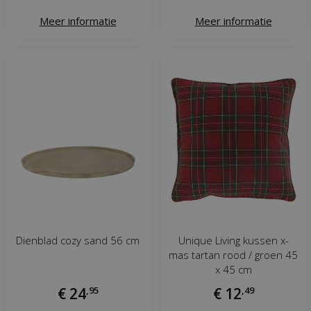
Meer informatie
Meer informatie
Dienblad cozy sand 56 cm
Unique Living kussen x-
mas tartan rood / groen 45
x 45 cm
€
24
,
95
€
12
,
49