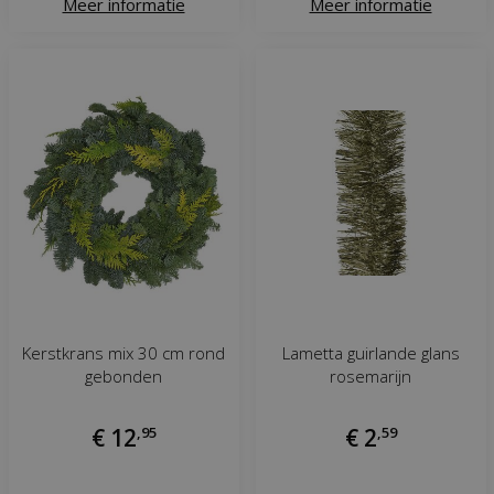
Meer informatie
Meer informatie
Kerstkrans mix 30 cm rond
Lametta guirlande glans
gebonden
rosemarijn
€
12
,
95
€
2
,
59