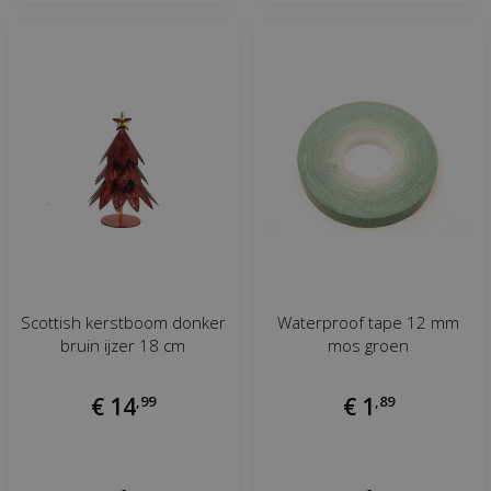
Scottish kerstboom donker
Waterproof tape 12 mm
bruin ijzer 18 cm
mos groen
€
14
,
99
€
1
,
89