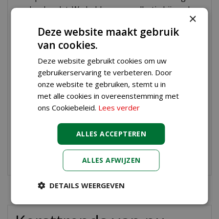
verder dan dat. We hebben een collectie bijzondere
×
kersthangers die je boom een persoonlijk tintje
Deze website maakt gebruik
geven. Van schattige dierenfiguren tot
van cookies.
glinsterende sneeuwvlokken, deze hangers voegen
een speels element toe aan je decor.
Deze website gebruikt cookies om uw
gebruikerservaring te verbeteren. Door
Tip:
door voor zijn bijzondere kerstbal te kiezen,
onze website te gebruiken, stemt u in
kan je iemand een heel bijzonder cadeau geven. Is
met alle cookies in overeenstemming met
je buurvrouw gek op honden? Geef haar een
ons Cookiebeleid.
Lees verder
schattige puppy-kerstbal! Is je vader een echte
klusser? Een hamer in de boom is een grappig
ALLES ACCEPTEREN
geschenk. Maak het persoonlijk!
Kersthangers
ALLES AFWIJZEN
DETAILS WEERGEVEN