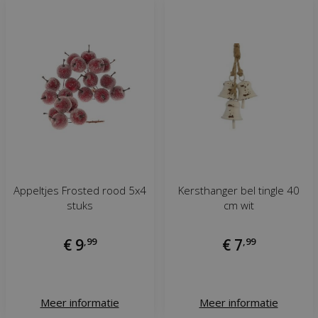
Appeltjes Frosted rood 5x4
Kersthanger bel tingle 40
stuks
cm wit
€
9
,
99
€
7
,
99
Meer informatie
Meer informatie