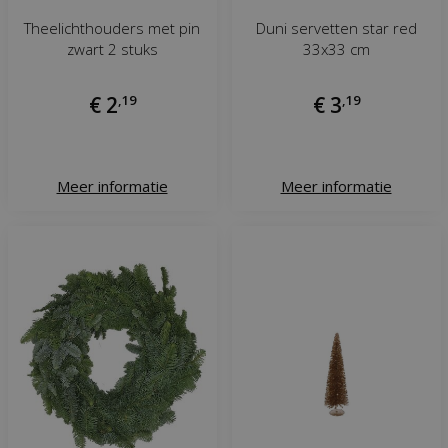
Theelichthouders met pin
Duni servetten star red
zwart 2 stuks
33x33 cm
€
2
,
19
€
3
,
19
Meer informatie
Meer informatie